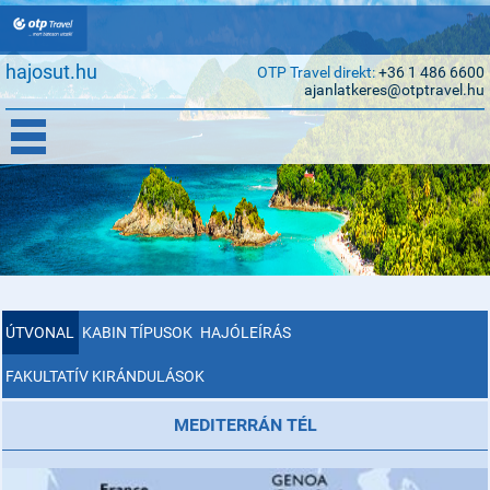
hajosut.hu
OTP Travel direkt:
+36 1 486 6600
ajanlatkeres@otptravel.hu
ÚTVONAL
KABIN TÍPUSOK
HAJÓLEÍRÁS
FAKULTATÍV KIRÁNDULÁSOK
MEDITERRÁN TÉL