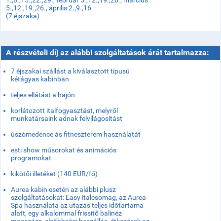
1.,8.,15.,22.,29., február 5.,12.,19.,26., március
5.,12.,19.,26., április 2.,9.,16.
(7 éjszaka)
A részvételi díj az alábbi szolgáltatások árát tartalmazza:
7 éjszakai szállást a kiválasztott típusú
kétágyas kabinban
teljes ellátást a hajón
korlátozott italfogyasztást, melyről
munkatársaink adnak felvilágosítást
úszómedence ás fitneszterem használatát
esti show műsorokat és animációs
programokat
kikötői illetéket (140 EUR/fő)
Aurea kabin esetén az alábbi plusz
szolgáltatásokat: Easy italcsomag, az Aurea
Spa használata az utazás teljes időtartama
alatt, egy alkalommal frissítő balinéz