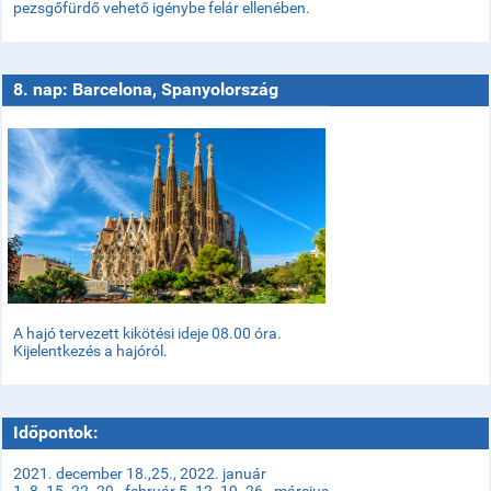
pezsgőfürdő vehető igénybe felár ellenében.
8. nap: Barcelona, Spanyolország
A hajó tervezett kikötési ideje 08.00 óra.
Kijelentkezés a hajóról.
Időpontok:
2021. december 18.,25., 2022. január