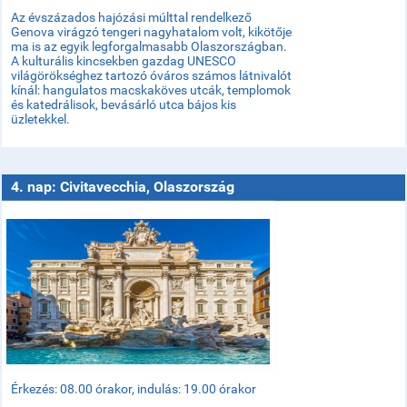
Az évszázados hajózási múlttal rendelkező
Genova virágzó tengeri nagyhatalom volt, kikötője
ma is az egyik legforgalmasabb Olaszországban.
A kulturális kincsekben gazdag UNESCO
világörökséghez tartozó óváros számos látnivalót
kínál: hangulatos macskaköves utcák, templomok
és katedrálisok, bevásárló utca bájos kis
üzletekkel.
4. nap: Civitavecchia, Olaszország
Érkezés: 08.00 órakor, indulás: 19.00 órakor