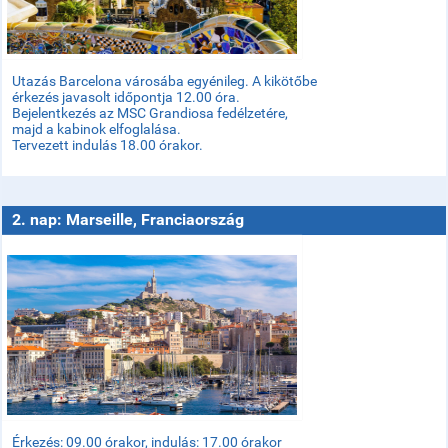
Utazás Barcelona városába egyénileg. A kikötőbe
érkezés javasolt időpontja 12.00 óra.
Bejelentkezés az MSC Grandiosa fedélzetére,
majd a kabinok elfoglalása.
Tervezett indulás 18.00 órakor.
2. nap: Marseille, Franciaország
Érkezés: 09.00 órakor, indulás: 17.00 órakor