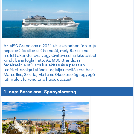
Az MSC Grandiosa a 2021 téli szezonban folytatja
népszerű és sikeres útvonalát, mely Barcelona
mellett akár Genova vagy Civitavecchia kikötőkből
kiindulva is foglalható. Az MSC Grandiosa
fedélzetén a stílusos kialakítás és a páratlan
fedélzeti szolgáltatások foglalják méltó keretbe a
Marseilles, Szicília, Málta és Olaszország ragyogó
látnivalóit felvonultató hajós utazást.
1. nap: Barcelona, Spanyolország