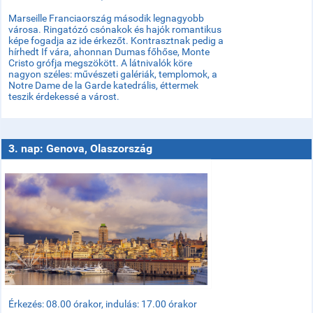
Marseille Franciaország második legnagyobb
városa. Ringatózó csónakok és hajók romantikus
képe fogadja az ide érkezőt. Kontrasztnak pedig a
hírhedt If vára, ahonnan Dumas főhőse, Monte
Cristo grófja megszökött. A látnivalók köre
nagyon széles: művészeti galériák, templomok, a
Notre Dame de la Garde katedrális, éttermek
teszik érdekessé a várost.
3. nap: Genova, Olaszország
Érkezés: 08.00 órakor, indulás: 17.00 órakor