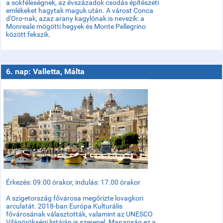
a sokféleségnek, az évszázadok csodás építészeti
emlékeket hagytak maguk után. A várost Conca
d'Oro-nak, azaz arany kagylónak is nevezik: a
Monreale mögötti hegyek és Monte Pellegrino
között fekszik.
6. nap: Valletta, Málta
Érkezés: 09.00 órakor, indulás: 17.00 órakor
A szigetország fővárosa megőrizte lovagkori
arculatát. 2018-ban Európa Kulturális
fővárosának választották, valamint az UNESCO
Világörökségi listáján is szerepel. Manapság ez a