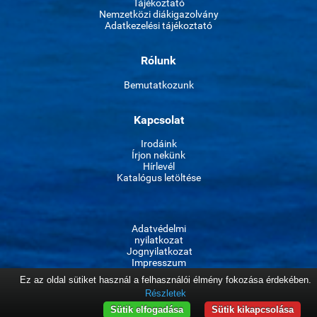
Tájékoztató
Nemzetközi diákigazolvány
Adatkezelési tájékoztató
Rólunk
Bemutatkozunk
Kapcsolat
Irodáink
Írjon nekünk
Hírlevél
Katalógus letöltése
Adatvédelmi
nyilatkozat
Jognyilatkozat
Impresszum
Ez az oldal sütiket használ a felhasználói élmény fokozása érdekében.
Részletek
Sütik elfogadása
Sütik kikapcsolása