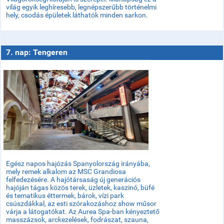
világ egyik leghíresebb, legnépszerűbb történelmi
hely, csodás épületek láthatók minden sarkon.
7. nap: Tengeren
Egész napos hajózás Spanyolország irányába,
mely remek alkalom az MSC Grandiosa
felfedezésére. A hajótársaság új generációs
hajóján tágas közös terek, üzletek, kaszinó, büfé
és tematikus éttermek, bárok, vízi park
csúszdákkal, az esti szórakozáshoz show műsor
várja a látogatókat. Az Aurea Spa-ban kényeztető
masszázsok, arckezelések, fodrászat, szauna,