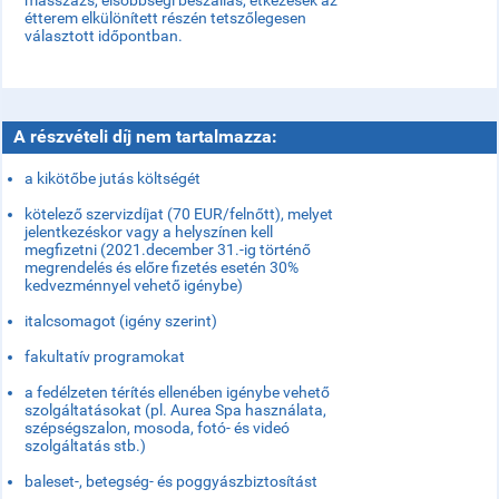
masszázs, elsőbbségi beszállás, étkezések az
étterem elkülönített részén tetszőlegesen
választott időpontban.
A részvételi díj nem tartalmazza:
a kikötőbe jutás költségét
kötelező szervizdíjat (70 EUR/felnőtt), melyet
jelentkezéskor vagy a helyszínen kell
megfizetni (2021.december 31.-ig történő
megrendelés és előre fizetés esetén 30%
kedvezménnyel vehető igénybe)
italcsomagot (igény szerint)
fakultatív programokat
a fedélzeten térítés ellenében igénybe vehető
szolgáltatásokat (pl. Aurea Spa használata,
szépségszalon, mosoda, fotó- és videó
szolgáltatás stb.)
baleset-, betegség- és poggyászbiztosítást