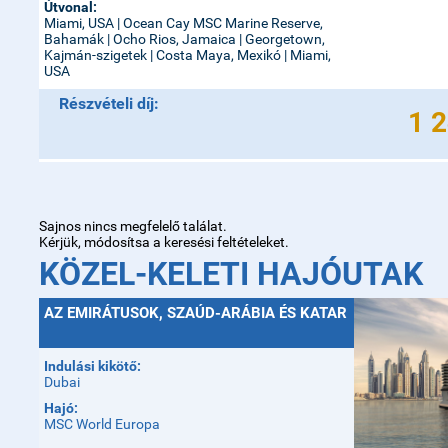
Útvonal:
Miami, USA | Ocean Cay MSC Marine Reserve,
Bahamák | Ocho Rios, Jamaica | Georgetown,
Kajmán-szigetek | Costa Maya, Mexikó | Miami,
USA
Részvételi díj:
1 2
Sajnos nincs megfelelő találat.
Kérjük, módosítsa a keresési feltételeket.
KÖZEL-KELETI HAJÓUTAK
AZ EMIRÁTUSOK, SZAÚD-ARÁBIA ÉS KATAR
Indulási kikötő:
Dubai
Hajó:
MSC World Europa