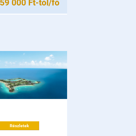
59 000 Ft-tól/fő
Részletek