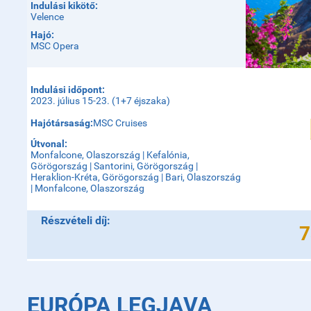
Indulási kikötő:
Velence
Hajó:
MSC Opera
Indulási időpont:
2023. július 15-23. (1+7 éjszaka)
Hajótársaság:
MSC Cruises
Útvonal:
Monfalcone, Olaszország | Kefalónia,
Görögország | Santorini, Görögország |
Heraklion-Kréta, Görögország | Bari, Olaszország
| Monfalcone, Olaszország
Részvételi díj:
7
EURÓPA LEGJAVA