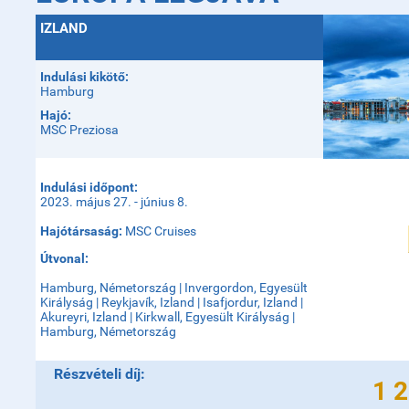
IZLAND
Indulási kikötő:
Hamburg
Hajó:
MSC Preziosa
Indulási időpont:
​2023. május 27. - június 8.
Hajótársaság:
MSC Cruises
Útvonal:
Hamburg, Németország | Invergordon, Egyesült
Királyság | Reykjavík, Izland | Isafjordur, Izland |
Akureyri, Izland | Kirkwall, Egyesült Királyság |
Hamburg, Németország
Részvételi díj:
1 2