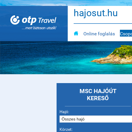
hajosut.hu
Online foglalás
Csopo
MSC HAJÓÚT
KERESŐ
Hajó:
Körzet: