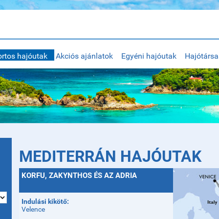
rtos hajóutak
Akciós ajánlatok
Egyéni hajóutak
Hajótárs
MEDITERRÁN HAJÓUTAK
KORFU, ZAKYNTHOS ÉS AZ ADRIA
Indulási kikötő:
Velence