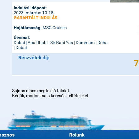
Indulási időpont:
2023. március 10-18.
GARANTÁLT INDULÁS
Hajótársaság:
MSC Cruises
Útvonal:
Dubai | Abu Dhabi | Sir Bani Yas | Dammam | Doha
| Dubai
Részvételi díj:
7
Sajnos nincs megfelelő találat.
Kérjük, módosítsa a keresési feltételeket.
asznos
Rólunk