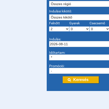
Indulási kikötő:
Felnőtt
Gyerek
Csecsemő
Indulás:
Időtartam:
Promóció: