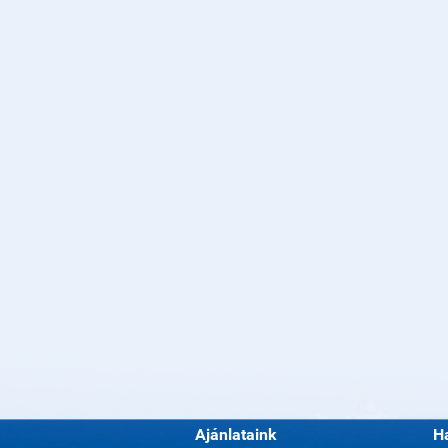
Ajánlataink
H