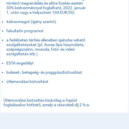
történő megrendelés és előre fizetés esetén
30% kedvezménnyel foglalható, 2022. január
1. után vagy a helyszínen 104 EUR/fő).
italcsomagot (igény szerint)
fakultatív programot
a fedélzeten térítés ellenében igénybe vehető
szolgáltatásokat (pl. Aurea Spa használata,
szépségszalon, mosoda, fotó- és videó
szolgáltatás stb.)
ESTA engedélyt
baleset-, betegség- és poggyászbiztosítást
útlemondási biztosítást
Útlemondási biztosítás kizárólag a hajóút
foglalásakor köthető, amely a részvételi díj 2 %-a.