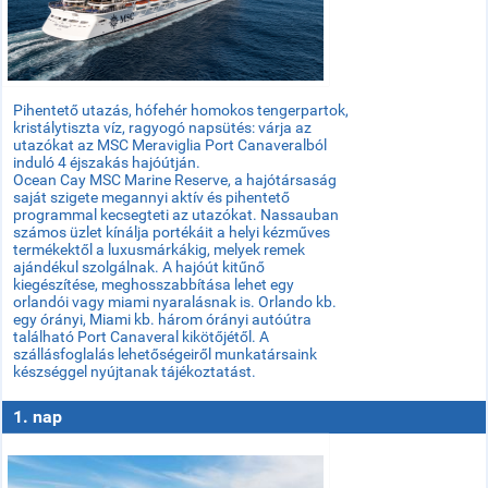
Pihentető utazás, hófehér homokos tengerpartok,
kristálytiszta víz, ragyogó napsütés: várja az
utazókat az MSC Meraviglia Port Canaveralból
induló 4 éjszakás hajóútján.
Ocean Cay MSC Marine Reserve, a hajótársaság
saját szigete megannyi aktív és pihentető
programmal kecsegteti az utazókat. Nassauban
számos üzlet kínálja portékáit a helyi kézműves
termékektől a luxusmárkákig, melyek remek
ajándékul szolgálnak. A hajóút kitűnő
kiegészítése, meghosszabbítása lehet egy
orlandói vagy miami nyaralásnak is. Orlando kb.
egy órányi, Miami kb. három órányi autóútra
található Port Canaveral kikötőjétől. A
szállásfoglalás lehetőségeiről munkatársaink
készséggel nyújtanak tájékoztatást.
1. nap