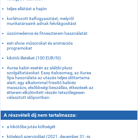
teljes ellátást a hajón
korlátozott italfogyasztást, melyről
munkatársaink adnak felvilágosítást
úszómedence és fitneszterem használatát
esti show műsorokat és animációs
programokat
kikötői illetéket (100 EUR/fő)
Aurea kabin esetén az alábbi plusz
szolgáltatásokat: Easy italcsomag, az Aurea
Spa használata az utazás teljes időtartama
alatt, egy alkalommal frissítő balinéz
masszázs, elsőbbségi beszállás, étkezések az
étterem elkülönített részén tetszőlegesen
választott időpontban.
A részvételi díj nem tartalmazza:
a kikötőbe jutás költségét
kötelező szervizdíjat (2021. december 31.-ig