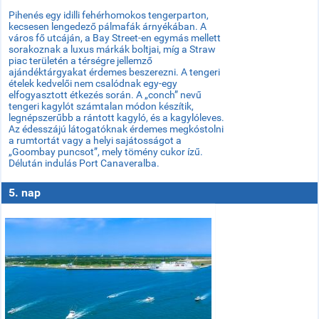
Pihenés egy idilli fehérhomokos tengerparton,
kecsesen lengedező pálmafák árnyékában. A
város fő utcáján, a Bay Street-en egymás mellett
sorakoznak a luxus márkák boltjai, míg a Straw
piac területén a térségre jellemző
ajándéktárgyakat érdemes beszerezni. A tengeri
ételek kedvelői nem csalódnak egy-egy
elfogyasztott étkezés során. A „conch” nevű
tengeri kagylót számtalan módon készítik,
legnépszerűbb a rántott kagyló, és a kagylóleves.
Az édesszájú látogatóknak érdemes megkóstolni
a rumtortát vagy a helyi sajátosságot a
„Goombay puncsot”, mely tömény cukor ízű.
Délután indulás Port Canaveralba.
5. nap