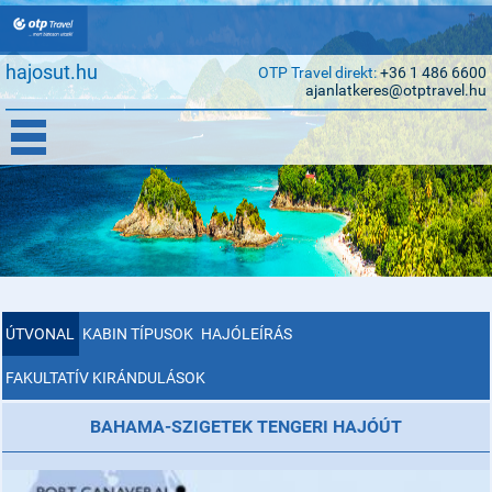
hajosut.hu
OTP Travel direkt:
+36 1 486 6600
ajanlatkeres@otptravel.hu
ÚTVONAL
KABIN TÍPUSOK
HAJÓLEÍRÁS
FAKULTATÍV KIRÁNDULÁSOK
BAHAMA-SZIGETEK TENGERI HAJÓÚT