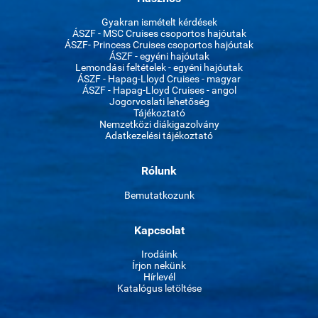
Gyakran ismételt kérdések
ÁSZF - MSC Cruises csoportos hajóutak
ÁSZF- Princess Cruises csoportos hajóutak
ÁSZF - egyéni hajóutak
Lemondási feltételek - egyéni hajóutak
ÁSZF - Hapag-Lloyd Cruises - magyar
ÁSZF - Hapag-Lloyd Cruises - angol
Jogorvoslati lehetőség
Tájékoztató
Nemzetközi diákigazolvány
Adatkezelési tájékoztató
Rólunk
Bemutatkozunk
Kapcsolat
Irodáink
Írjon nekünk
Hírlevél
Katalógus letöltése