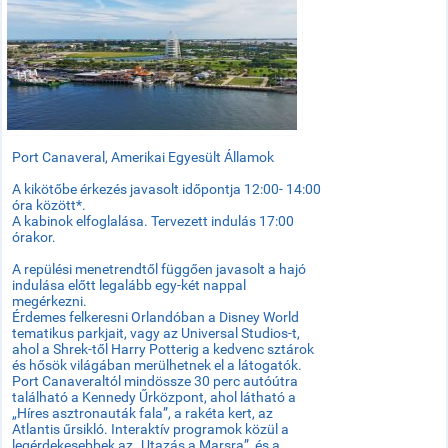
Port Canaveral, Amerikai Egyesült Államok
A kikötőbe érkezés javasolt időpontja 12:00- 14:00
óra között*.
A kabinok elfoglalása. Tervezett indulás 17:00
órakor.
A repülési menetrendtől függően javasolt a hajó
indulása előtt legalább egy-két nappal
megérkezni.
Érdemes felkeresni Orlandóban a Disney World
tematikus parkjait, vagy az Universal Studios-t,
ahol a Shrek-től Harry Potterig a kedvenc sztárok
és hősök világában merülhetnek el a látogatók.
Port Canaveraltól mindössze 30 perc autóútra
található a Kennedy Űrközpont, ahol látható a
„Híres asztronauták fala”, a rakéta kert, az
Atlantis űrsikló. Interaktív programok közül a
legérdekesebbek az „Utazás a Marsra”, és a