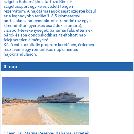
sziget a Bahamákhoz tartozó Bimini-
szigetcsoport egyike és védett tengeri
rezervátum. A hajótársaságok saját szigetei közül
ez a legnagyobb területű. 3,5 kilométernyi
partszakasz hat csodálatos stranddal (az egyik
kimondottan gyerekes családok számára),
vízisport-tevékenységek, bahamai falu, éttermek,
bárok és spa gondoskodik az itt eltöltött nap
felejthetetlen élményeiről.
Késő este fakultatív program keretében, érdemes
részt venni egy romantikus naplementés
hajókiránduláson.
3. nap
Ocean Cay Marine Reserve/ Bahama- szigetek